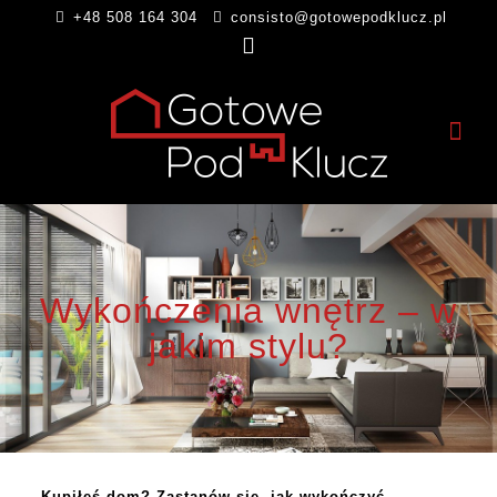
+48 508 164 304
consisto@gotowepodklucz.pl
Wykończenia wnętrz – w
jakim stylu?
Kupiłeś dom? Zastanów się, jak wykończyć