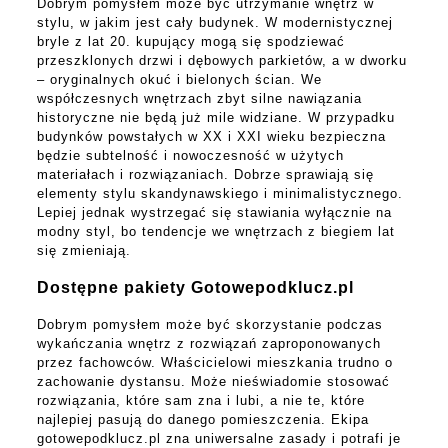
Dobrym pomysłem może być utrzymanie wnętrz w
stylu, w jakim jest cały budynek. W modernistycznej
bryle z lat 20. kupujący mogą się spodziewać
przeszklonych drzwi i dębowych parkietów, a w dworku
– oryginalnych okuć i bielonych ścian. We
współczesnych wnętrzach zbyt silne nawiązania
historyczne nie będą już mile widziane. W przypadku
budynków powstałych w XX i XXI wieku bezpieczna
będzie subtelność i nowoczesność w użytych
materiałach i rozwiązaniach. Dobrze sprawiają się
elementy stylu skandynawskiego i minimalistycznego.
Lepiej jednak wystrzegać się stawiania wyłącznie na
modny styl, bo tendencje we wnętrzach z biegiem lat
się zmieniają.
Dostępne pakiety Gotowepodklucz.pl
Dobrym pomysłem może być skorzystanie podczas
wykańczania wnętrz z rozwiązań zaproponowanych
przez fachowców. Właścicielowi mieszkania trudno o
zachowanie dystansu. Może nieświadomie stosować
rozwiązania, które sam zna i lubi, a nie te, które
najlepiej pasują do danego pomieszczenia. Ekipa
gotowepodklucz.pl zna uniwersalne zasady i potrafi je