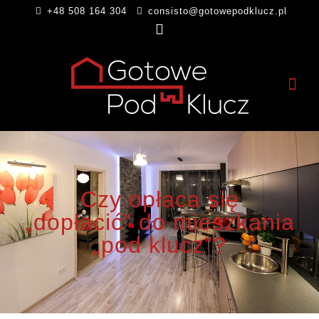
+48 508 164 304
consisto@gotowepodklucz.pl
Czy opłaca się
„dopłacić” do mieszkania
„pod klucz”?